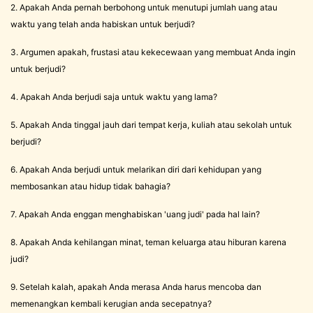
2. Apakah Anda pernah berbohong untuk menutupi jumlah uang atau
waktu yang telah anda habiskan untuk berjudi?
3. Argumen apakah, frustasi atau kekecewaan yang membuat Anda ingin
untuk berjudi?
4. Apakah Anda berjudi saja untuk waktu yang lama?
5. Apakah Anda tinggal jauh dari tempat kerja, kuliah atau sekolah untuk
berjudi?
6. Apakah Anda berjudi untuk melarikan diri dari kehidupan yang
membosankan atau hidup tidak bahagia?
7. Apakah Anda enggan menghabiskan 'uang judi' pada hal lain?
8. Apakah Anda kehilangan minat, teman keluarga atau hiburan karena
judi?
9. Setelah kalah, apakah Anda merasa Anda harus mencoba dan
memenangkan kembali kerugian anda secepatnya?