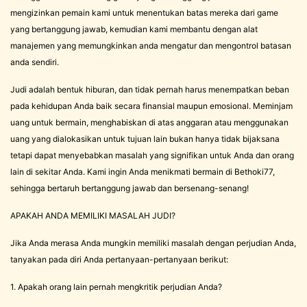
mengizinkan pemain kami untuk menentukan batas mereka dari game
yang bertanggung jawab, kemudian kami membantu dengan alat
manajemen yang memungkinkan anda mengatur dan mengontrol batasan
anda sendiri.
Judi adalah bentuk hiburan, dan tidak pernah harus menempatkan beban
pada kehidupan Anda baik secara finansial maupun emosional. Meminjam
uang untuk bermain, menghabiskan di atas anggaran atau menggunakan
uang yang dialokasikan untuk tujuan lain bukan hanya tidak bijaksana
tetapi dapat menyebabkan masalah yang signifikan untuk Anda dan orang
lain di sekitar Anda. Kami ingin Anda menikmati bermain di Bethoki77,
sehingga bertaruh bertanggung jawab dan bersenang-senang!
APAKAH ANDA MEMILIKI MASALAH JUDI?
Jika Anda merasa Anda mungkin memiliki masalah dengan perjudian Anda,
tanyakan pada diri Anda pertanyaan-pertanyaan berikut:
1. Apakah orang lain pernah mengkritik perjudian Anda?