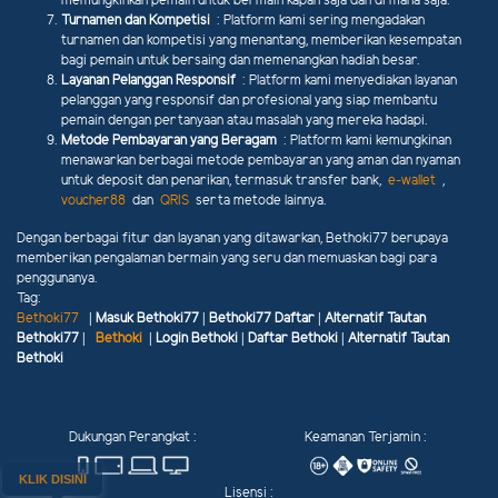
memungkinkan pemain untuk bermain kapan saja dan di mana saja.
Turnamen dan Kompetisi
: Platform kami sering mengadakan
turnamen dan kompetisi yang menantang, memberikan kesempatan
bagi pemain untuk bersaing dan memenangkan hadiah besar.
Layanan Pelanggan Responsif
: Platform kami menyediakan layanan
pelanggan yang responsif dan profesional yang siap membantu
pemain dengan pertanyaan atau masalah yang mereka hadapi.
Metode Pembayaran yang Beragam
: Platform kami kemungkinan
menawarkan berbagai metode pembayaran yang aman dan nyaman
untuk deposit dan penarikan, termasuk transfer bank,
e-wallet
,
voucher88
dan
QRIS
serta metode lainnya.
Dengan berbagai fitur dan layanan yang ditawarkan, Bethoki77 berupaya
memberikan pengalaman bermain yang seru dan memuaskan bagi para
penggunanya.
Tag:
Bethoki77
| Masuk Bethoki77 | Bethoki77 Daftar | Alternatif Tautan
Bethoki77 |
Bethoki
| Login Bethoki | Daftar Bethoki | Alternatif Tautan
Bethoki
Dukungan Perangkat :
Keamanan Terjamin :
KLIK DISINI
Lisensi :