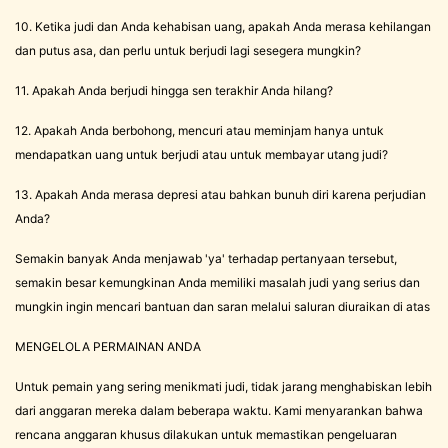
10. Ketika judi dan Anda kehabisan uang, apakah Anda merasa kehilangan
dan putus asa, dan perlu untuk berjudi lagi sesegera mungkin?
11. Apakah Anda berjudi hingga sen terakhir Anda hilang?
12. Apakah Anda berbohong, mencuri atau meminjam hanya untuk
mendapatkan uang untuk berjudi atau untuk membayar utang judi?
13. Apakah Anda merasa depresi atau bahkan bunuh diri karena perjudian
Anda?
Semakin banyak Anda menjawab 'ya' terhadap pertanyaan tersebut,
semakin besar kemungkinan Anda memiliki masalah judi yang serius dan
mungkin ingin mencari bantuan dan saran melalui saluran diuraikan di atas
MENGELOLA PERMAINAN ANDA
Untuk pemain yang sering menikmati judi, tidak jarang menghabiskan lebih
dari anggaran mereka dalam beberapa waktu. Kami menyarankan bahwa
rencana anggaran khusus dilakukan untuk memastikan pengeluaran