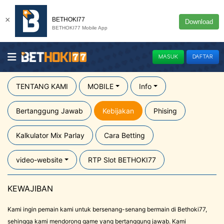
×
BETHOKI77
Download
BETHOKI77 Mobile App
MASUK
DAFTAR
TENTANG KAMI
MOBILE
Info
Bertanggung Jawab
Kebijakan
Phising
Kalkulator Mix Parlay
Cara Betting
video-website
RTP Slot BETHOKI77
KEWAJIBAN
Kami ingin pemain kami untuk bersenang-senang bermain di Bethoki77,
sehingga kami mendorong game yang bertanggung jawab. Kami